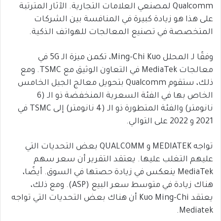
Qualcomm لمصنعي العلامات التجارية. الآثار المترتبة
على هذا هو زيادة كبيرة في المنافسة بين الشركات
المتخصصة في تصنيع المعالجات للهواتف الذكية.
وفقًا لـ المحلل Ming-Chi Kuo، تكمن ميزة الـ 5G في
معالجات MediaTek في التعاون الوثيق مع TSMC. ومع
ذلك، ستقوم Qualcomm بتحويل معالج الجيل الخامس
الخاص بها في الفئة السعرية المنخفضة ذو الـ (6
نانومتر) والفئة المتطورة ذو الـ (4 نانومتر) إلى TSMC في
2021 و 2022 على التوالي.
تواجه MEDIATEK و QUALCOMM بعض التحديات التي
عليهم التغلب عليها. يعتقد التقرير أن سعر سهم
MediaTek ينعكس في زيادة حصتها في السوق. أيضًا،
هناك زيادة في متوسط ​​سعر البيع (ASP). ومع ذلك،
يعتقد Kuo Ming-Chi أن هناك بعض التحديات التي تواجه
Mediatek.