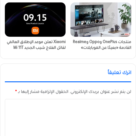
منتجات OnePlus وOppo وRealme
Xiaomi تعلن موعد الإطلاق العالمي
القادمة «بعيدًا عن الموبايلات»
لقاتل الفلاج شيب الجديد Mi 11T
اترك تعليقاً
لن يتم نشر عنوان بريدك الإلكتروني.
الحقول الإلزامية مشار إليها بـ
*
ا
ل
ت
ع