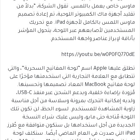
ماوس خاص يعمل باللمس. تقول الشركة، “بدلاً من
تقليد أجهزة ماك الكمبيوتر اللوحية، تم إعادة تصميم
ماوس اللمس بالكامل لأجهزة iPad. مع تحريك
المستخدمين لأصابعهم عبر اللوحة، يتحول المؤشر
بأناقة لإبراز عناصر واجهة المستخدم.
https://youtu.be/w0P0FQ770dE
تطلق عليها Apple اسم “لوحة المفاتيح السحرية”، والتي
تتطابق مع العلامة التجارية التي استخدمتها مؤخرًا على
لوحة مفاتيح MacBook المعاد تصميمها وتحسينها.
مُزودة بإضاءة خلفية، ويدعم الشحن عبر منفذ USB-C،
ولديه إمكانية التحرك بمرونة وسلاسة من أجل مناسبة
زاوية المشاهدة للمستخدم. لسوء الحظ، لن تكون تلك
اللوحة مُتاحة حتى مايو، وليس عليك شراء النسخة
الجديدة من أجل استخدامها بل ستكون متوافقة مع طُرز
iPad التي صدرت في العام الماضي أيضًا. ستكلف لوحة