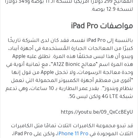
المفاتيح 299 دولارًا أمريكيًا لنسخة الـ 11 بوصة و349 دولارًا
لنسخة 12.9 بوصة.
مواصفات iPad Pro
بالنسبة إلى iPad Pro نفسه، فقد كان لدى الشركة تاريخًا
كبيرًا من المعالجات الجبارة المُستخدمة في أجهزة آيباد،
ويبدو أن هذا ليس مختلفًا هذه المرة. تطلق عليه Apple
هذه المرة اسم “معالج A12Z Bionic”، مع ثمانية أنوية في
وحدة معالجة الرسومات، ولا تخجل Apple من قول إنها
“أقوى من معظم أجهزة الكمبيوتر المحمولة التي تعمل
بنظام ويندوز”. يقدر عمر البطارية بـ 10 ساعات، وهي تدعم
شبكة 4G LTE ولكن ليس 5G.
https://youtu.be/09_QxCcBEyU
قد تبدو مجموعة الكاميرات الثلاث تمامًا مثل الكاميرات
الثلاث الموجودة في
iPhone 11 Pro
، ولكن على iPad Pro،