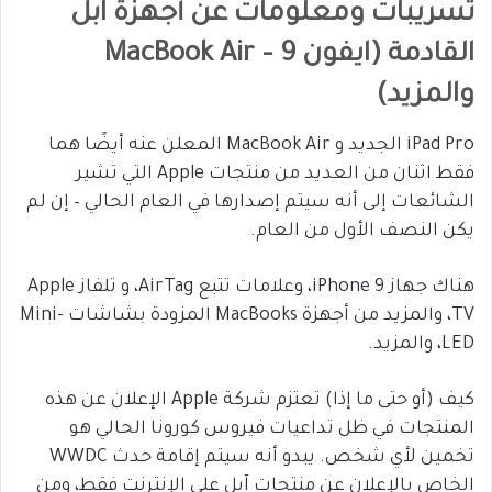
تسريبات ومعلومات عن أجهزة آبل
القادمة (ايفون 9 – MacBook Air
والمزيد)
iPad Pro الجديد و MacBook Air المعلن عنه أيضًا هما
فقط اثنان من العديد من منتجات Apple التي تشير
الشائعات إلى أنه سيتم إصدارها في العام الحالي – إن لم
يكن النصف الأول من العام.
هناك جهاز iPhone 9، وعلامات تتبع AirTag، و تلفاز Apple
TV، والمزيد من أجهزة MacBooks المزودة بشاشات Mini-
LED، والمزيد.
كيف (أو حتى ما إذا) تعتزم شركة Apple الإعلان عن هذه
المنتجات في ظل تداعيات فيروس كورونا الحالي هو
تخمين لأي شخص. يبدو أنه سيتم إقامة حدث WWDC
الخاص بالإعلان عن منتجات آبل على الإنترنت فقط، ومن