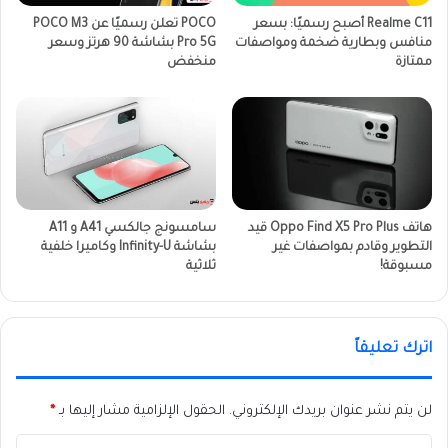
Realme C11 أصبح رسميًا: بسعر
POCO تعلن رسميًا عن POCO M3
منافس وبطارية ضخمة ومواصفات
Pro 5G بشاشة 90 هرتز وسعر
ممتازة
منخفض
هاتف Oppo Find X5 Pro Plus قيد
سامسونج جالكسي A41 و A11
التطوير وقادم بمواصفات غير
بشاشة Infinity-U وكاميرا خلفية
مسبوقة!
ثلاثية
اترك تعليقاً
لن يتم نشر عنوان بريدك الإلكتروني.
الحقول الإلزامية مشار إليها بـ
*