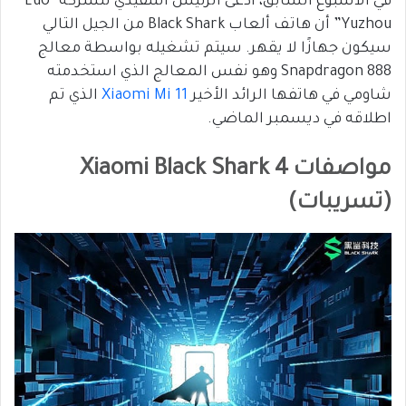
في الأسبوع السابق، ادعى الرئيس التنفيذي للشركة “Luo
Yuzhou” أن هاتف ألعاب Black Shark من الجيل التالي
سيكون جهازًا لا يقهر. سيتم تشغيله بواسطة معالج
Snapdragon 888 وهو نفس المعالج الذي استخدمته
شاومي في هاتفها الرائد الأخير
Xiaomi Mi 11
الذي تم
اطلاقه في ديسمبر الماضي.
مواصفات Xiaomi Black Shark 4
(تسريبات)