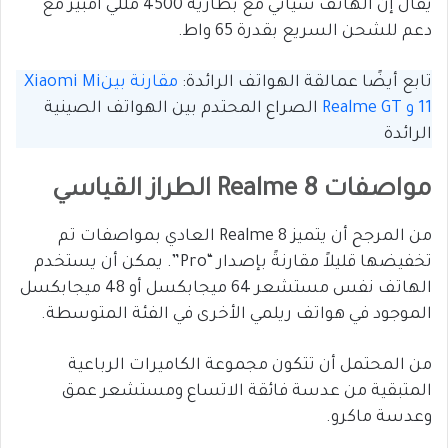
يُقال إن الهاتف سيأتي مع بطارية 4500 مللي أمبير مع
دعم للشحن السريع بقدرة 65 واط.
تابع أيضًا عمالقة الهواتف الرائدة:
مقارنة بينXiaomi Mi
11 و Realme GT
الصراع المحتدم بين الهواتف الصينية
الرائدة
مواصفات Realme 8 الطراز القياسي
من المرجح أن يتميز Realme 8 العادي بمواصفات تم
تخفيضها قليلاً مقارنةً بإصدار “Pro”. يمكن أن يستخدم
الهاتف نفس مستشعر 64 ميجابكسل أو 48 ميجابكسل
الموجود في هواتف ريلمي الأخرى في الفئة المتوسطة.
من المحتمل أن تتكون مجموعة الكاميرات الرباعية
المتبقية من عدسة فائقة الاتساع ومستشعر عمق
وعدسة ماكرو.