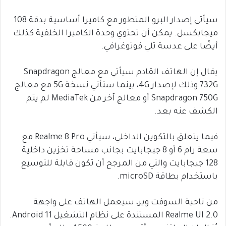
سيأتي إصدار البرو المتطور مع كاميرا أساسية بدقة 108
ميجابكسل. يمكن أن تحتوي وحدة الكاميرا الخلفية كذلك
أيضًا على عدسة تلي فوتوغرافي.
يقال إن الهاتف القادم سيأتي مع معالج Snapdragon
732G وذلك لإصدار 4G، بينما ستأتي نسخة 5G مع معالج
Snapdragon 750G أو معالج آخر من MediaTek لم يتم
الكشف عنه بعد.
فيما يتعلق بالتكوين الداخلي، سيأتي Realme 8 Pro مع
سعة رام 6 أو 8 جيجابايت بجانب مساحة تخزين داخلية
128 جيجابايت والتي من المرجح أن تكون قابلة للتوسيع
باستخدام بطاقة microSD.
من ناحية السوفت وير، سيعمل الهاتف على واجهة
Realme UI 2.0 المستندة على نظام التشغيل Android 11.