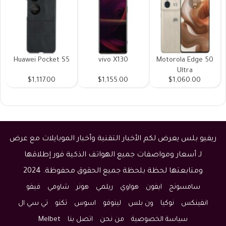
Huawei Pocket S5
vivo X130
Motorola Edge 50
Ultra
$1,117.00
$1,155.00
$1,060.00
ريفيو بلس يعرض لكم الأخبار التقنية وأخبار الموبايلات مع عرض
لـ أسعار ومواصفات جميع الهواتف الذكية فور إطلاقها
ومتابعتها لحظة بلحظة جميع الحقوق محفوظة. 2024
سامسونج
ايفون
هواوي
ريلمي
هونر
شاومي
فيفو
انفينكس
نوكيا
ون بلس
لينوفو
اسوس
تكنو
تي سي ال
سياسة الخصوصية
من نحن
اتصل بنا
Melbet