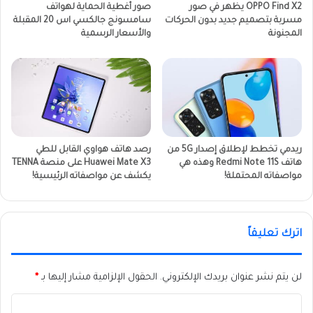
OPPO Find X2 يظهر في صور
صور أغطية الحماية لهواتف
مسربة بتصميم جديد بدون الحركات
سامسونج جالكسي اس 20 المقبلة
المجنونة
والأسعار الرسمية
ريدمي تخطط لإطلاق إصدار 5G من
رصد هاتف هواوي القابل للطي
هاتف Redmi Note 11S وهذه هي
Huawei Mate X3 على منصة TENNA
مواصفاته المحتملة!
يكشف عن مواصفاته الرئيسية!
اترك تعليقاً
لن يتم نشر عنوان بريدك الإلكتروني.
الحقول الإلزامية مشار إليها بـ
*
ا