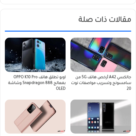
مقالات ذات صلة
جالكسي A42 أرخص هاتف 5G من
اوبو تطلق هاتف OPPO K10 Pro
سامسونج وتسريب مواصفات نوت
بمعالج Snapdragon 888 وشاشة
OLED
20