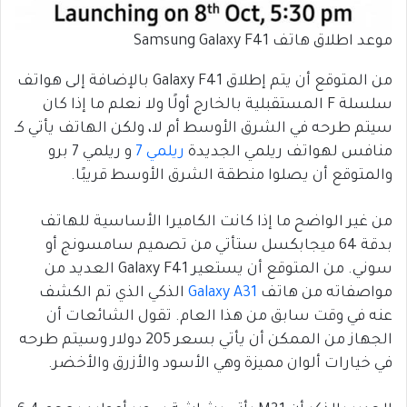
موعد اطلاق هاتف Samsung Galaxy F41
من المتوقع أن يتم إطلاق Galaxy F41 بالإضافة إلى هواتف
سلسلة F المستقبلية بالخارج أولًا ولا نعلم ما إذا كان
سيتم طرحه في الشرق الأوسط أم لا، ولكن الهاتف يأتي كـ
منافس لهواتف ريلمي الجديدة
ريلمي 7
و ريلمي 7 برو
والمتوقع أن يصلوا منطقة الشرق الأوسط قريبًا.
من غير الواضح ما إذا كانت الكاميرا الأساسية للهاتف
بدقة 64 ميجابكسل ستأتي من تصميم سامسونج أو
سوني. من المتوقع أن يستعير Galaxy F41 العديد من
مواصفاته من هاتف
Galaxy A31
الذكي الذي تم الكشف
عنه في وقت سابق من هذا العام. تقول الشائعات أن
الجهاز من الممكن أن يأتي بسعر 205 دولار وسيتم طرحه
في خيارات ألوان مميزة وهي الأسود والأزرق والأخضر.