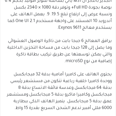
الجدير بالذكر أن M31 يأتي بشاشة سوبر أموليد بحجم 6.4
بوصة بجودة Full HD+ وتوفر دقة 1080 × 2340 بكسل
ونسبة عرض إلى ارتفاع تبلغ 19.5: 9. يعمل الهاتف على
أندرويد 10 المستند على واجهة مستخدم One UI 2.1 كما
يستخدم معالج Exynos 9611.
يرافق المعالج 6 جيجا بايت من ذاكرة الوصول العشوائي
وما يصل إلى 128 جيجا بايت من مساحة التخزين الداخلية
والتي يمكن توسعتها عن طريق تركيب بطاقة ذاكرة
إضافية من نوع microSD.
يحتوي الهاتف على كاميرا أمامية بدقة 32 ميجابكسل
ووحدة كاميرا خلفية رباعية تتكون من مستشعر رئيسي
بدقة 64 ميجابكسل وعدسة فائقة الاتساع بدقة 8
ميجابكسل وكاميرا ماكرو بدقة 5 ميجابكسل ومستشعر
عمق بدقة 5 ميجابكسل. يتميز الهاتف الذكي ببطارية
6000 مللي أمبير تدعم الشحن السريع بقدرة 15 واط.